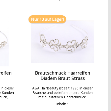
eiligen
ummi,
mme,
Nur 10 auf Lager!
spirale
hmuck,
uck,
hmuck:
rreifen,
dukte:
re,,
tfeile,
Klinge,
nschere
erlagen,
versen
eifen
Brautschmuck Haarreifen
, Umhänge
Diadem Braut Strass
aren:
tze,
nöpfe,
in dieser
A&A HairBeauty ist seit 1996 in dieser
re Kunden
Branche und beliefern unsere Kunden
nadel,
muck,
mit qualitativen Haarschmuck,
vm.
, Pflege-
Modeschmuck, Brautschmuck, Pflege-
Inhalt:
1
Wir haben
und Friseurbedarf Produkten.Wir haben
rodukten
ein breites Sortiment an Produkten