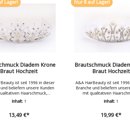
f Lager!
Nur 8 auf Lager!
erlagen & Knotenringe
Nackenwedel
chmuck Diadem Krone
Brautschmuck Diade
Braut Hochzeit
Braut Hochzeit
Beauty ist seit 1996 in dieser
A&A HairBeauty ist seit 1996 
und beliefern unsere Kunden
Branche und beliefern unse
qualitativen Haarschmuck,
mit qualitativen Haarsch
uck, Brautschmuck, Pflege-
Modeschmuck, Brautschmuck
Inhalt:
1
Inhalt:
1
eurbedarf Produkten.Wir haben
und Friseurbedarf Produkten.
ites Sortiment an Produkten
ein breites Sortiment an P
 ständig wächst. Hierzu ein
welches ständig wächst. Hi
13,49 €*
19,99 €*
eispiele aus den jeweiligen
paar Beispiele aus den jew
ichen: Haarschmuck:
Produktbereichen: Haarschmuck:
spange, Haargummi,
Haarspange, Haarg