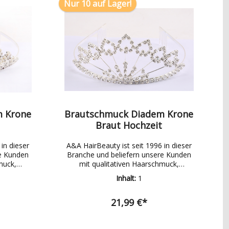
Nur 10 auf Lager!
m Krone
Brautschmuck Diadem Krone
Braut Hochzeit
in dieser
A&A HairBeauty ist seit 1996 in dieser
re Kunden
Branche und beliefern unsere Kunden
muck,
mit qualitativen Haarschmuck,
, Pflege-
Modeschmuck, Brautschmuck, Pflege-
Inhalt:
1
Wir haben
und Friseurbedarf Produkten.Wir haben
rodukten
ein breites Sortiment an Produkten
erzu ein
welches ständig wächst. Hierzu ein
21,99 €*
eiligen
paar Beispiele aus den jeweiligen
Produktbereichen: Haarschmuck:
ummi,
Haarspange, Haargummi,