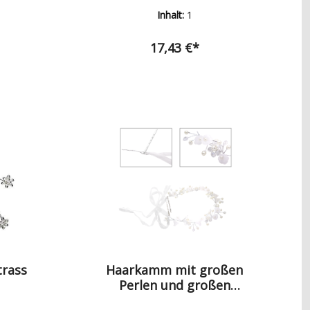
Nahttrenner, Wolle uvm.
Hochsteckfrisur blumestrang Glitzer
Inhalt:
1
kommunion Strasssteine und Perlen
Schmuck für Ihr Haar Breite circa17 cm
17,43 €*
rass
Haarkamm mit großen
Perlen und großen
Glaskugeln sowie Tülband