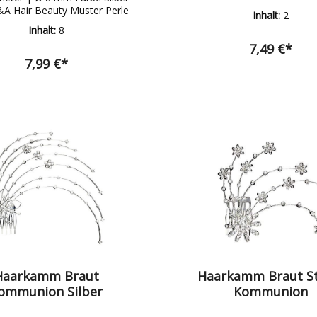
httrenner, Wolle uvm.
Marke A&A Hair Beauty Muster Perle
Inhalt:
2
Inhalt:
8
7,49 €*
7,99 €*
Haarkamm Braut
Haarkamm Braut St
ommunion Silber
Kommunion