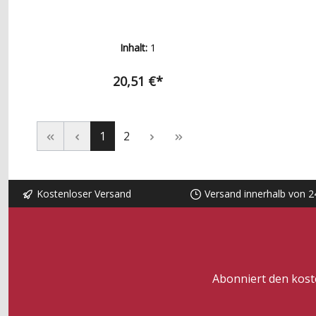
Stecknadel, Nähmaschinennadel,
Nahttrenner, Wolle uvm.
Inhalt:
1
20,51 €*
1
2
Kostenloser Versand
Versand innerhalb von 2
Abonniert den kost