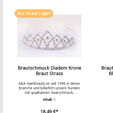
Haa
Haarre
Nur 10 auf Lager!
Modes
Ohr
Fußsc
Diademe
Haarn
Nag
Puffer
Hornha
Pinzet
Friseur
Volum
Arten, B
Brautschmuck Diadem Krone
Brau
mit 
Sch
Braut Strass
B
Brüst
A&A HairBeauty ist seit 1996 in dieser
Steck
Branche und beliefern unsere Kunden
Na
mit qualitativen Haarschmuck,
Modeschmuck, Brautschmuck, Pflege-
Inhalt:
1
und Friseurbedarf Produkten.Wir haben
ein breites Sortiment an Produkten
welches ständig wächst. Hierzu ein
18,49 €*