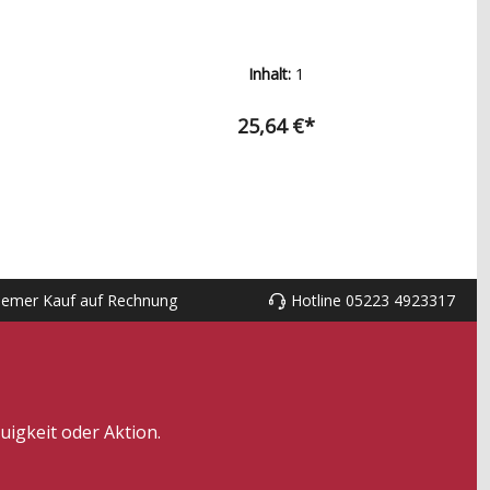
und Blumen Draht
Inhalt:
1
25,64 €*
emer Kauf auf Rechnung
Hotline 05223 4923317
igkeit oder Aktion.