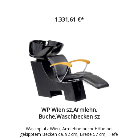
Becken 50 cm breit x 38 cm tief, ohne Fußablage
120 cm, inkl. Einhebelmischbatterie
1.331,61 €*
WP Wien sz,Armlehn.
Buche,Waschbecken sz
Waschplatz Wien, Armlehne bucheHöhe bei
gekipptem Becken ca. 92 cm, Breite 57 cm, Tiefe