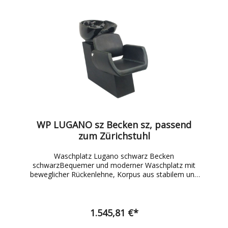
WP LUGANO sz Becken sz, passend
zum Zürichstuhl
Waschplatz Lugano schwarz Becken
schwarzBequemer und moderner Waschplatz mit
beweglicher Rückenlehne, Korpus aus stabilem und
pflegeleichtem Fiberglas. Das Porzellanbecken ist in
der Neigung verstellbar. Höhe bei gekipptem Becken
97 cm. Inkl. Einhebelmischbatterie.
1.545,81 €*