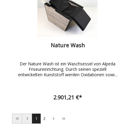
Hierzu stehen Ihnen die unten angezeigten
Farbvarianten zur Verfügung.
Nature Wash
Der Nature Wash ist ein Waschsessel von Alpeda
Friseureinrichtung. Durch seinen speziell
entwickelten Kunststoff werden Oxidationen sowie
Fleckenrückstände in Ihrem Friseursalon der
Vergangenheit angehören. Die bequeme Liegefläche
gepaart mit dem modernen Design, machen den
Waschsessel zu einem echten Hingucker.
2.901,21 €*
Interessenten können den Nature Wash auch in
unserem Showroom besichtigen. Maße (in cm) :
Höhe 105 | Breite 58 | Tiefe 140/170 Interessenten
können eine große Auswahl unserer Produkte in
1
2
unserem Showroom besichtigen. Bei diesem
Waschsessel können Sie den Farbton des
Bezugsstoffes (Leder) individuell auswählen. Hierzu