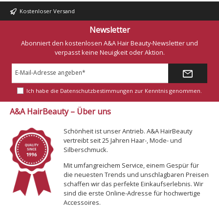
stehen Ihnen die unten angezeigten Farbvarianten
Kostenloser Versand
zur Verfügung.
Newsletter
Abonniert den kostenlosen A&A Hair Beauty-Newsletter und
verpasst keine Neuigkeit oder Aktion.
E-
Mail-
Adresse*
Ich habe die
Datenschutzbestimmungen
zur Kenntnis genommen.
A&A HairBeauty – Über uns
Schönheit ist unser Antrieb. A&A HairBeauty
vertreibt seit 25 Jahren Haar-, Mode- und
Silberschmuck.
Mit umfangreichem Service, einem Gespür für
die neuesten Trends und unschlagbaren Preisen
schaffen wir das perfekte Einkaufserlebnis. Wir
sind die erste Online-Adresse für hochwertige
Accessoires.