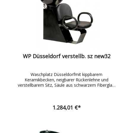
WP Düsseldorf verstellb. sz new32
Waschplatz Düsseldorfmit kippbarem
Keramikbecken, neigbarer Rückenlehne und
verstellbarem Sitz, Säule aus schwarzem Fiberglas,
inkl. Einhebelmischbatterie, Stuhl schwarz, Becken
schwarz, HBT 96 x 129 x 64,5 cm
1.284,01 €*