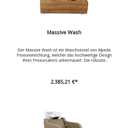
Massive Wash
Der Massive Wash ist ein Waschsessel von Alpeda
Friseureinrichtung, welcher das hochwertige Design
Ihres Friseursalons untermauert. Die robuste
Bauweise und der elegante Stil, verliehen durch sein
Massivholz in Kombination mit dem Lederbezug,
lässt sich in viele Salonprojekte hervorragend
integrieren. Das Produkt wird mit dem
2.385,21 €*
Keramikbecken inklusive der Einhebelmischbatterie
geliefert. Durch die praktischen Staufächer auf der
Rückseite der Waschanlage, können Sie Handtücher
und Shampoos sowie weitere Arbeitsmaterialien
hervorragend aufbewahren. W: 77 cm SW: 57 cm D:
140 cm MD: 170 cm H1: 105 cm Interessenten
können eine große Auswahl unserer Produkte in
unserem Showroom besichtigen. Bei diesem
Waschsessel können Sie den Farbton des