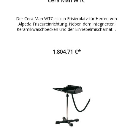
Cera Man WTC
Der Cera Man WTC ist ein Frisierplatz für Herren von
Alpeda Friseureinrichtung. Neben dem integrierten
Keramikwaschbecken und der Einhebelmischamatur
besitzt er eine LED-Beleuchtung, welche Ihrem
Friseursalon einen neuen Touch verleiht. Die
Schubladen mit Softclose-System runden dieses
Produkt ab. Der angegebene Preis ist gültig pro
1.804,71 €*
Bedienplatz. Interessenten können eine große
Auswahl unserer Produkte in unserem Showroom
besichtigen. Wir freuen uns Sie persönlich
kennenzulernen. Bei diesem Frisierplatz haben Sie
die Möglichkeit, die Farbe des MDF - Gehäuse, nach
Ihrem individuellem Wunsch zu konfigurieren. Hierzu
stehen folgende Farbvarianten zur Verfügung: