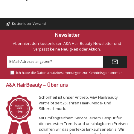
Kostenloser Versand
Newsletter
Abonniert den kostenlosen A&A Hair Beauty-Newsletter und
verpasst keine Neuigkeit oder Aktion.
E-
Mail-
Adresse*
Ich habe die
Datenschutzbestimmungen
zur Kenntnis genommen.
A&A HairBeauty – Über uns
Schönheit ist unser Antrieb. A&A HairBeauty
vertreibt seit 25 Jahren Haar-, Mode- und
Silberschmuck.
Mit umfangreichem Service, einem Gespür für
die neuesten Trends und unschlagbaren Preisen
schaffen wir das perfekte Einkaufserlebnis. Wir