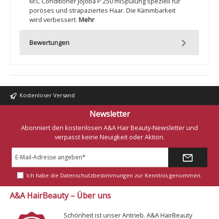
M:C Conditioner Jojoba P 250 mlSpülung speziell für
poröses und strapaziertes Haar. Die Kämmbarkeit
wird verbessert.
Mehr
Bewertungen
Kostenloser Versand
Newsletter
Abonniert den kostenlosen A&A Hair Beauty-Newsletter und
verpasst keine Neuigkeit oder Aktion.
E-
Mail-
Adresse*
Ich habe die
Datenschutzbestimmungen
zur Kenntnis genommen.
A&A HairBeauty – Über uns
Schönheit ist unser Antrieb. A&A HairBeauty